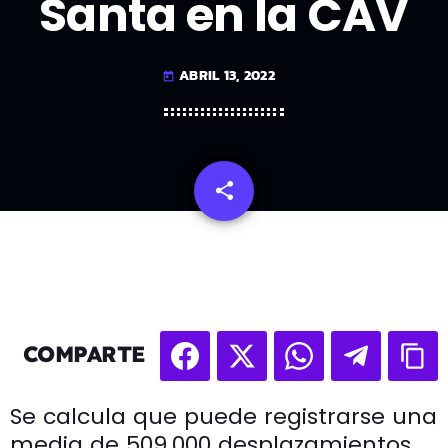
Santa en la CAV
ABRIL 13, 2022
today
share
email
COMPARTE
Se calcula que puede registrarse una
media de 509.000 desplazamientos