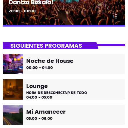
Dantza Bizkaia!
20:00 - 00:00
more_vert
close
Dantza Bizkaia!
SIGUIENTES PROGRAMAS
Asteburuak zureak eta gureak dira! Dantza Bizkaia!
Noche de House
00:00 - 04:00
Lounge
HORA DE DESCONECTAR DE TODO
04:00 - 05:00
Mi Amanecer
05:00 - 08:00