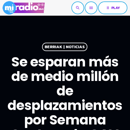
pause
PLAY
search
menu
BERRIAK | NOTICIAS
Se esparan más
de medio millón
de
desplazamientos
por Semana