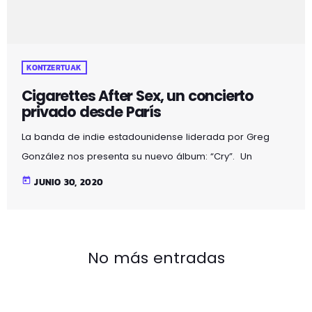
KONTZERTUAK
Cigarettes After Sex, un concierto
privado desde París
La banda de indie estadounidense liderada por Greg
González nos presenta su nuevo álbum: “Cry”. Un
concierto grabado el 6 de noviembre de 2019 en los
today
JUNIO 30, 2020
Magasins Généraux de París.
No más entradas