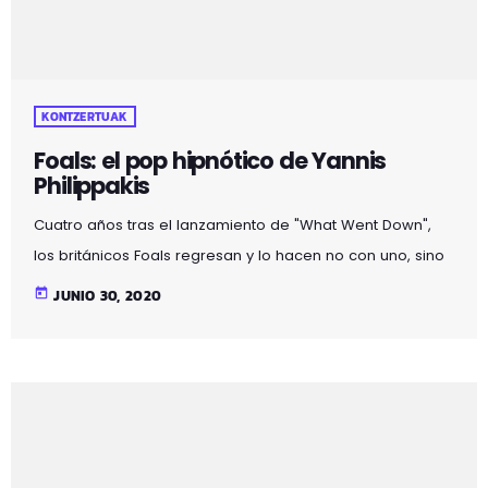
KONTZERTUAK
Foals: el pop hipnótico de Yannis
Philippakis
Cuatro años tras el lanzamiento de "What Went Down",
los británicos Foals regresan y lo hacen no con uno, sino
con dos álbumes. Un regalo para los fans del pop
today
JUNIO 30, 2020
hipnótico de Yannis Philippakis desde la Gaîté Lyrique de
París.