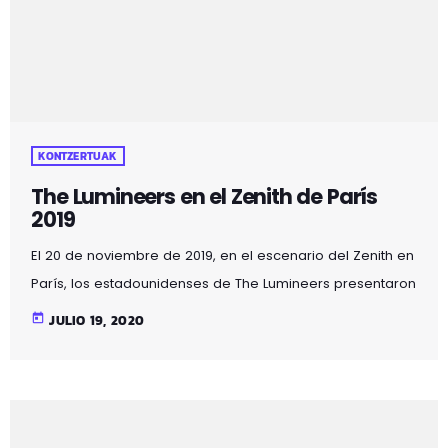
KONTZERTUAK
The Lumineers en el Zenith de París
2019
El 20 de noviembre de 2019, en el escenario del Zenith en
París, los estadounidenses de The Lumineers presentaron
"Ill", una obra atormentada sobre la adicción.
today
JULIO 19, 2020