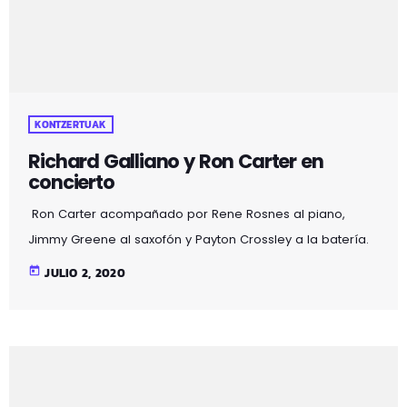
KONTZERTUAK
Richard Galliano y Ron Carter en
concierto
Ron Carter acompañado por Rene Rosnes al piano,
Jimmy Greene al saxofón y Payton Crossley a la batería.
Juntos forman el cuarteto New Foursight Quartet. Es la
today
JULIO 2, 2020
primera vez que la actuación de la banda es filmada.