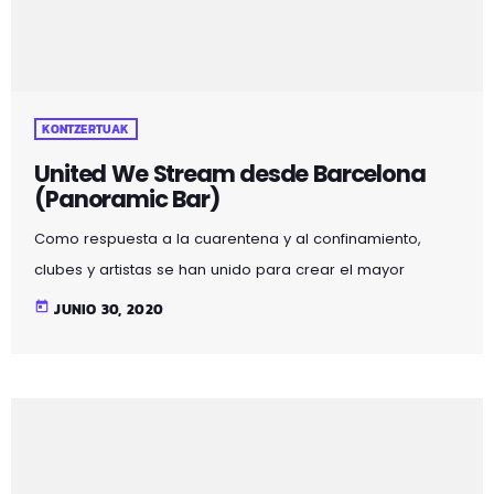
KONTZERTUAK
United We Stream desde Barcelona
(Panoramic Bar)
Como respuesta a la cuarentena y al confinamiento,
clubes y artistas se han unido para crear el mayor
evento virtual de música electrónica del mundo:
today
JUNIO 30, 2020
#UnitedWeStream. En esta ocasión, desde el Panoramic
Bar de Barcelona.