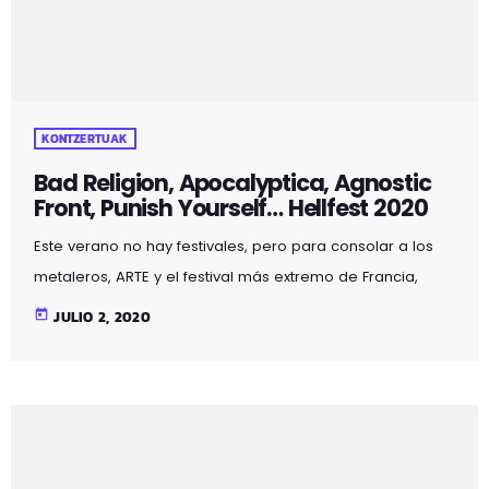
KONTZERTUAK
Bad Religion, Apocalyptica, Agnostic
Front, Punish Yourself… Hellfest 2020
Este verano no hay festivales, pero para consolar a los
metaleros, ARTE y el festival más extremo de Francia,
organizan el "Hellfest From Home". Hoy en el cartel: Bad
today
JULIO 2, 2020
Religion, Apocalyptica, Agnostic Front, Punish Yourself…
¡Larga vida al metal!