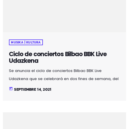
para celebrar dos décadas encima de […]
MUSIKA | KULTURA
Ciclo de conciertos Bilbao BBK Live
Udazkena
Se anuncia el ciclo de conciertos Bilbao BBK Live
Udazkena que se celebrará en dos fines de semana, del
7 al 9 de octubre y del 11 al 13 de noviembre de 2021, con
today
SEPTIEMBRE 14, 2021
tres actuaciones por jornada. El Bilbao Arena de Miribilla
será el recinto que albergará el evento.
Las entradas estarán disponibles -a un precio especial
para poseedores del abono de Bilbao BBK Live 2022- el
próximo lunes 20 de septiembre, mientras […]