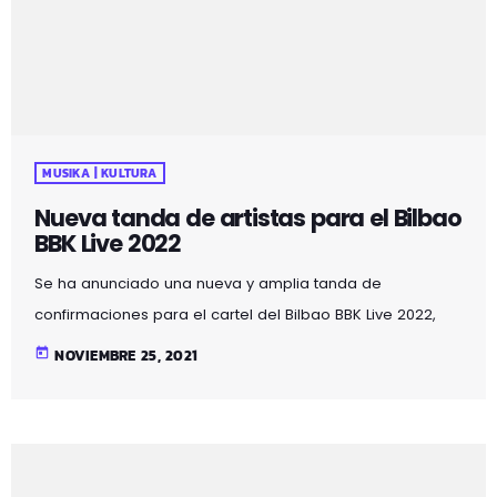
MUSIKA | KULTURA
Nueva tanda de artistas para el Bilbao
BBK Live 2022
Se ha anunciado una nueva y amplia tanda de
confirmaciones para el cartel del Bilbao BBK Live 2022,
que se celebrará entre los días 7 y 9 de julio en el Monte
today
NOVIEMBRE 25, 2021
Cobetas. Se suman al line-up LCD Soundsystem como
cabezas de cartel del jueves, siendo este el único festival
europeo en el que actuarán en 2022. Además, la banda
liderada por James Murphy elige la ciudad de Bilbao