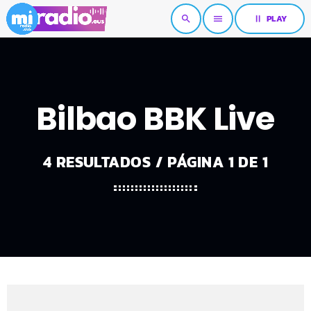
pause
PLAY
search
menu
Bilbao BBK Live
4 RESULTADOS / PÁGINA 1 DE 1