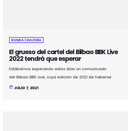
MUSIKA | KULTURA
El grueso del cartel del Bilbao BBK Live
2022 tendrá que esperar
Estábamos esperando estos días un comunicado
del Bilbao BBK Live, cuya edición de 2021 de haberse
podido llevar a cabo, hubiera empezado hoy 8 de julio.
today
JULIO 7, 2021
Se había informado que el nuevo cartel de la 15ª
edición -aplazada para los días 7, 8 y 9 de julio de
2022- se anunciaría con anterioridad al día de hoy, pero
no ha podido ser. En cualquier caso se reconfirman
grupos y artistas destacados: The Killers, Pet Shop