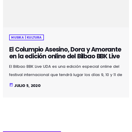
Boys, Placebo, Bomba Estéreo, Caribou, BICEP
live, Supergrass y slowthai. La […]
MUSIKA | KULTURA
El Columpio Asesino, Dora y Amorante
en la edición online del Bilbao BBK Live
El Bilbao BBK Live UDA es una edición especial online del
festival internacional que tendrá lugar los días 9, 10 y 11 de
julio. En las mismas fechas en las que habría de
today
JULIO 5, 2020
celebrarse el festival, abriran los escenarios en
Kobetamendi para recibir a seis artistas: El Columpio
Asesino, Dora, Amorante y Yawners y DJ sets de John
Talabot y Katza. Jueves 9 -Yawners / Escenario San
Miguel. La sonoridad más pop y contundente […]