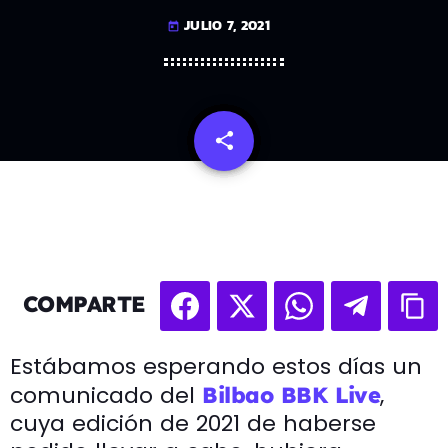
JULIO 7, 2021
today
share
email
COMPARTE
Estábamos esperando estos días un
comunicado del
,
Bilbao BBK Live
cuya edición de 2021 de haberse