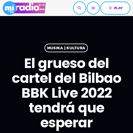
pause
PLAY
search
menu
MUSIKA | KULTURA
El grueso del
cartel del Bilbao
BBK Live 2022
tendrá que
esperar