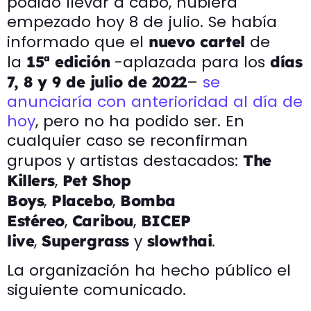
podido llevar a cabo, hubiera
empezado hoy 8 de julio. Se había
informado que el
de
nuevo cartel
la
-aplazada para los
15ª edición
días
–
se
7, 8 y 9 de julio de 2022
anunciaría con anterioridad al día de
hoy
, pero no ha podido ser. En
cualquier caso se reconfirman
grupos y artistas destacados:
The
,
Killers
Pet Shop
,
,
Boys
Placebo
Bomba
,
,
Estéreo
Caribou
BICEP
,
y
.
live
Supergrass
slowthai
La organización ha hecho público el
siguiente comunicado.