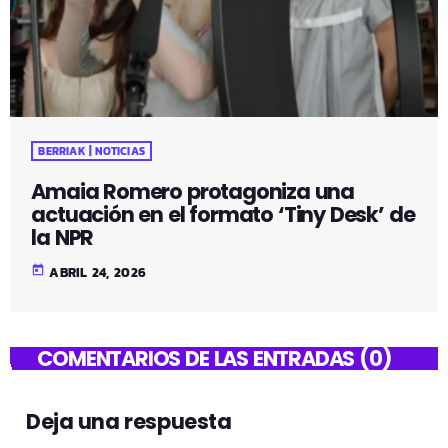
BERRIAK | NOTICIAS
Amaia Romero protagoniza una
actuación en el formato ‘Tiny Desk’ de
la NPR
today
ABRIL 24, 2026
COMENTARIOS DE LAS ENTRADAS (0)
Deja una respuesta