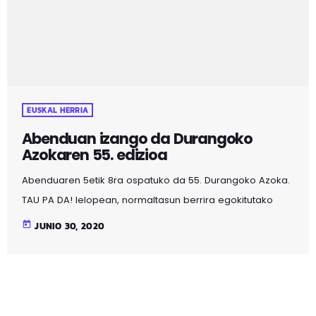
EUSKAL HERRIA
Abenduan izango da Durangoko
Azokaren 55. edizioa
Abenduaren 5etik 8ra ospatuko da 55. Durangoko Azoka.
TAU PA DA! lelopean, normaltasun berrira egokitutako
edizioa izango da aurtengoa, eta horretarako lanean ari
today
JUNIO 30, 2020
direla jakinarazi dute Durangoko Plateruena Kafe
Antzokian eman duten prentsaurrekoan, zehaztasun
guztiak azaltzeko. Info +
durangokoazoka.eus