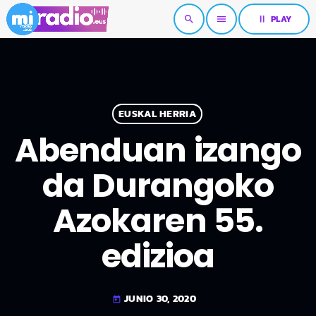
pause
PLAY
search
menu
EUSKAL HERRIA
Abenduan izango
da Durangoko
Azokaren 55.
edizioa
JUNIO 30, 2020
today