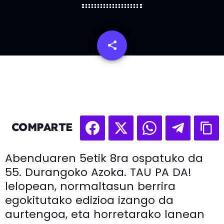
share
email
COMPARTE
Abenduaren 5etik 8ra ospatuko da
55. Durangoko Azoka. TAU PA DA!
lelopean, normaltasun berrira
egokitutako edizioa izango da
aurtengoa, eta horretarako lanean