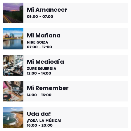
Mi Amanecer
Desconecta y disfruta cada madrugada de la música
05:00 - 07:00
más tranquila.
Mi Mañana
NIRE GOIZA
07:00 - 12:00
Mi Mediodía
ZURE EGUERDIA
12:00 - 14:00
Mi Remember
14:00 - 16:00
Uda da!
¡TODA LA MÚSICA!
16:00 - 20:00