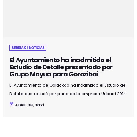
BERRIAK | NOTICIAS
El Ayuntamiento ha inadmitido el
Estudio de Detalle presentado por
Grupo Moyua para Gorozibai
El Ayuntamiento de Galdakao ha inadmitido el Estudio de
Detalle que recibió por parte de la empresa Uribarri 2014
S.L., parte del Grupo Moyua, por varias deficiencias no
today
ABRIL 28, 2021
subsanables. Admitir dicho estudio supondría infringir
varias leyes y decretos. El Ayuntamiento está estudiando
otras alternativas que sean favorables para todas las
partes. Sin la admisión de ese primer paso, la empresa