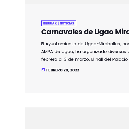
BERRIAK | NOTICIAS
Carnavales de Ugao Mira
El Ayuntamiento de Ugao-Miraballes, con
AMPA de Ugao, ha organizado diversas a
febrero al 3 de marzo. El hall del Palac
carnaval de Euskal Herria. Los vecinos 
FEBRERO 20, 2022
today
podrán disfrutar de disfraces tradicion
personaje Markitos), de Mundaka […]