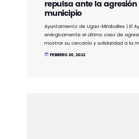
repulsa ante la agresión 
municipio
Ayuntamiento de Ugao-Miraballes | El 
enérgicamente el último caso de agresi
mostrar su cercanía y solidaridad a la 
su disposición todos los recursos que 
FEBRERO 20, 2022
today
esta situación. Las agresiones machista
desigualdad que vivimos entre mujeres 