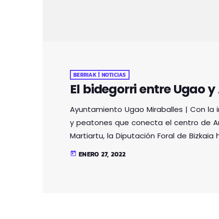
BERRIAK | NOTICIAS
El bidegorri entre Ugao y
Ayuntamiento Ugao Miraballes | Con la i
y peatones que conecta el centro de Arr
Martiartu, la Diputación Foral de Bizka
bidegorri llegue también hasta Ugao-Mi
ENERO 27, 2022
today
cerca del río, la Diputación presentó a
alternativas por ambos márgenes del rí