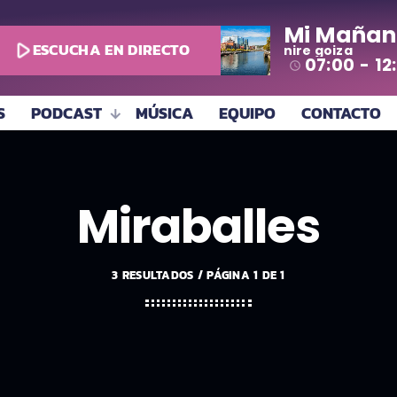
Mi Mañan
play_arrow
ESCUCHA EN DIRECTO
nire goiza
07:00 - 12
access_time
S
PODCAST
MÚSICA
EQUIPO
CONTACTO
Miraballes
3 RESULTADOS / PÁGINA 1 DE 1