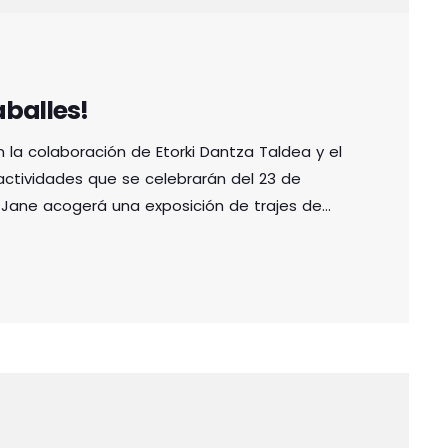
balles!
 la colaboración de Etorki Dantza Taldea y el
ctividades que se celebrarán del 23 de
io Jane acogerá una exposición de trajes de
y vecinas que se acerquen hasta la muestra,
ales del carnaval de Zalduendo (Araba,