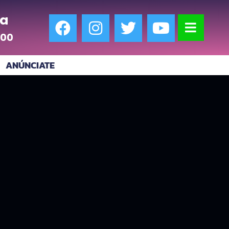
a
:00
ANÚNCIATE