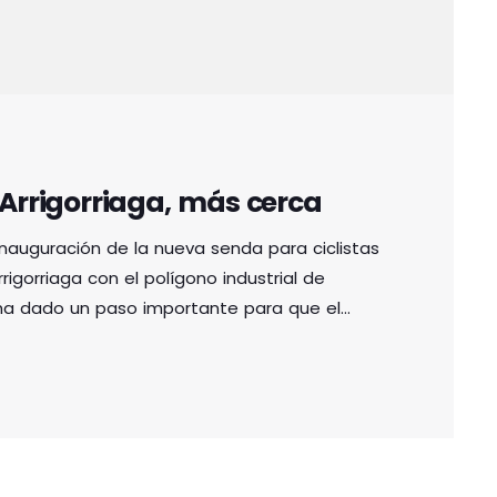
 Arrigorriaga, más cerca
nauguración de la nueva senda para ciclistas
igorriaga con el polígono industrial de
ia ha dado un paso importante para que el
raballes. Dado que la nueva senda pasará
 URA (Agencia Vasca del Agua) distintas
o […]