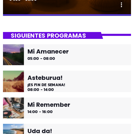
more_vert
close
Lounge
SIGUIENTES PROGRAMAS
Hora de desconectar de todo
Mi Amanecer
Es hora de ir desconectando, y qué mejor que hacerlo
05:00 - 08:00
con sonidos que nos transportan, tal vez, a islas
paradisíacas. ¿Hace una infusión? ¿Un mojito?
Asteburua!
¡ES FIN DE SEMANA!
08:00 - 14:00
Mi Remember
14:00 - 16:00
Uda da!