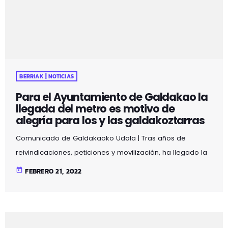
eskainiko die usansolotarrei. Foru Arauak jasotzen du
segregazio prozesuetan ez dela derrigorrezkoa herri
galdeketa egitea eta, egingo balitz, bertatik aterako
litzatekeen emaitza ez […]
BERRIAK | NOTICIAS
Para el Ayuntamiento de Galdakao la
llegada del metro es motivo de
alegría para los y las galdakoztarras
Comunicado de Galdakaoko Udala | Tras años de
reivindicaciones, peticiones y movilización, ha llegado la
noticia tan esperada por las y los galdakoztarras: el
today
FEBRERO 21, 2022
Gobierno Vasco y la Diputación Foral de Bizkaia han
informado de que las obras de construcción de la Línea
5 del Metro comenzarán hacia el mes de octubre, y que
las dos primeras fases estarán en marcha en 2027: el