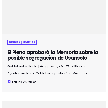
acuerdos adoptados por el Pleno en su sesión de enero
son los siguientes: - Se ha aprobado la Memoria que […]
BERRIAK | NOTICIAS
El Pleno aprobará la Memoria sobre la
posible segregación de Usansolo
Galdakaoko Udala | Hoy jueves, día 27, el Pleno del
Ayuntamiento de Galdakao aprobará la Memoria
realizada por la Comisión Mixta sobre la segregación
today
ENERO 26, 2022
Usansolo y la celebración de una consulta popular; dará,
así, otro paso importante en el proceso. Las dos
decisiones se deberán tomar por mayoría absoluta para
que el proceso entre en su última fase, y así se prevé