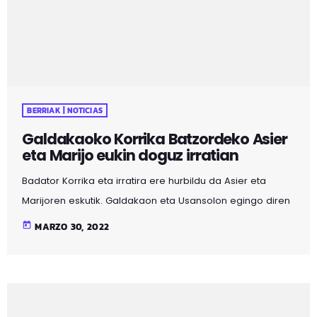
BERRIAK | NOTICIAS
Galdakaoko Korrika Batzordeko Asier
eta Marijo eukin doguz irratian
Badator Korrika eta irratira ere hurbildu da Asier eta
Marijoren eskutik. Galdakaon eta Usansolon egingo diren
jarduera guztiak azaldu dizkigute. Entzun zuzenean egin
today
MARZO 30, 2022
diegun elkarrizketa: