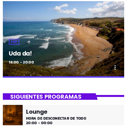
close
Uda da!
SIGUIENTES PROGRAMAS
¡Toda la música!
Lounge
¡Toda la música!
HORA DE DESCONECTAR DE TODO
20:00 - 00:00
Tu Noche
GURE GAUA
00:00 - 05:00
Mi Amanecer
05:00 - 07:00
Mi Mañana
NIRE GOIZA
07:00 - 12:00