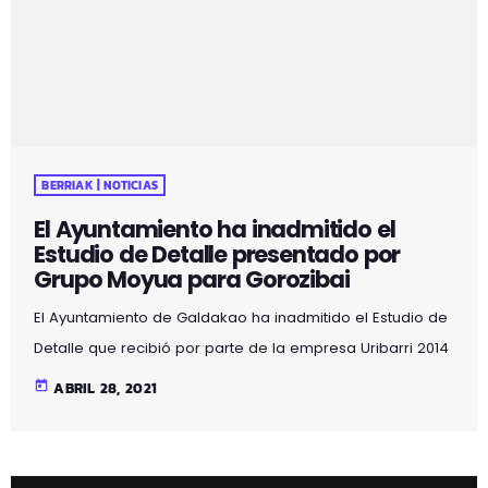
memoria recoge la viabilidad económica, el estudio
sobre […]
BERRIAK | NOTICIAS
El Ayuntamiento ha inadmitido el
Estudio de Detalle presentado por
Grupo Moyua para Gorozibai
El Ayuntamiento de Galdakao ha inadmitido el Estudio de
Detalle que recibió por parte de la empresa Uribarri 2014
S.L., parte del Grupo Moyua, por varias deficiencias no
today
ABRIL 28, 2021
subsanables. Admitir dicho estudio supondría infringir
varias leyes y decretos. El Ayuntamiento está estudiando
otras alternativas que sean favorables para todas las