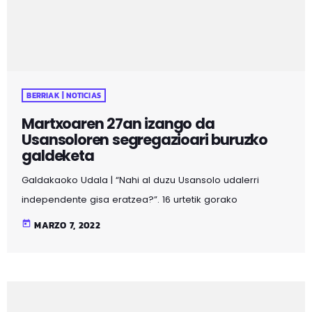
pasabidearen artean. Horregatik, eskailera tartean
berokuntza soluzio bat jartzeko eta sarbide horretan
egon daitezkeen bero ihesak eteteko eskatu zuten […]
BERRIAK | NOTICIAS
Martxoaren 27an izango da
Usansoloren segregazioari buruzko
galdeketa
Galdakaoko Udala | “Nahi al duzu Usansolo udalerri
independente gisa eratzea?”. 16 urtetik gorako
usansolotarrek galdera horri erantzuteko aukera izango
today
MARZO 7, 2022
dute martxoaren 27an, igandearekin. Segregazio
prozesuei buruz Bizkaiko Foru Arauak zehazten duen
bidea jarraituta, herri galdeketa egiteko aukera baliatuko
du Galdakaoko Udalak eta iritzia ofizialki emateko aukera