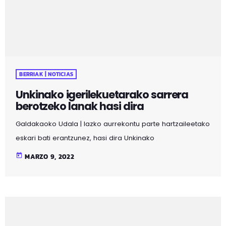
BERRIAK | NOTICIAS
Unkinako igerilekuetarako sarrera
berotzeko lanak hasi dira
Galdakaoko Udala | Iazko aurrekontu parte hartzaileetako
eskari bati erantzunez, hasi dira Unkinako
igerilekuetarako sarrera berotzeko lanetan. Unkina
today
MARZO 9, 2022
kiroldegian, aldageletatik igerilekura sartzeko, bi
eskailera tarte daude, gaur egun berotu gabe.
Bizilagunek adierazi izan dute korridore hori oso hotza
dela, eta kontraste termiko handia dagoela igerilekuaren
eta dutxa klimatizatuen eta berotu gabeko tarteko