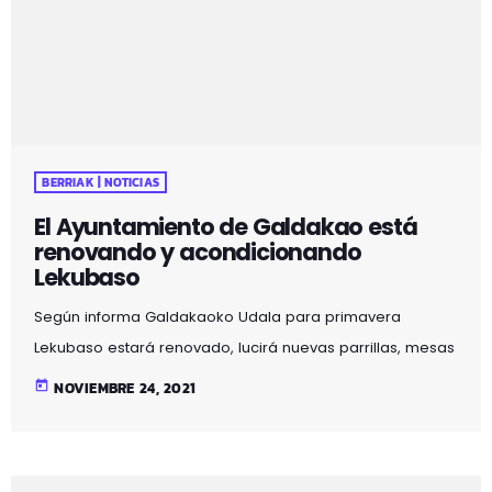
que suceda. La Memoria es un informe realizado a
petición […]
BERRIAK | NOTICIAS
El Ayuntamiento de Galdakao está
renovando y acondicionando
Lekubaso
Según informa Galdakaoko Udala para primavera
Lekubaso estará renovado, lucirá nuevas parrillas, mesas
y bancos, así como una zona de juego y una segunda
today
NOVIEMBRE 24, 2021
cubierta. Las obras han comenzado ya y se prevé que
estén finalizadas hacia febrero. Las parrillas, por ejemplo,
se repondrán por completo, ya que están viejas y rotas.