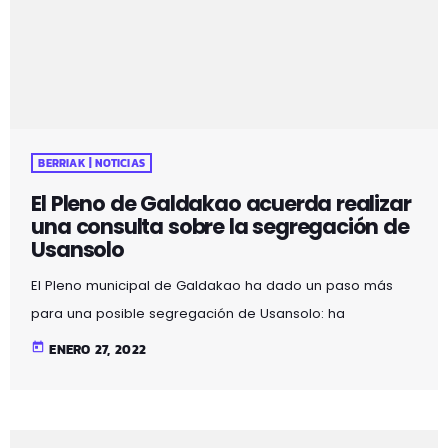
tramo que unirá Sarratu con Aperribai, […]
BERRIAK | NOTICIAS
El Pleno de Galdakao acuerda realizar
una consulta sobre la segregación de
Usansolo
El Pleno municipal de Galdakao ha dado un paso más
para una posible segregación de Usansolo: ha
aprobado la Memoria en la que se analizan los efectos
today
ENERO 27, 2022
que supondría dicha segregación tanto para Usansolo
como para Galdakao, y también ha aprobado la
celebración de una consulta popular en Usansolo. Los