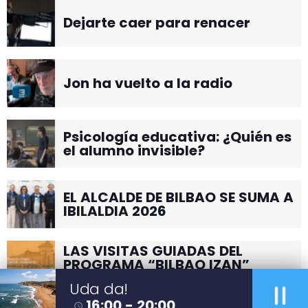
EL ALCALDE DE BILBAO SE SUMA A
IBILALDIA 2026
LAS VISITAS GUIADAS DEL
PROGRAMA “BILBAO IZAN”
CONTINUAN EN JUNIO POR EL
BARRIO DE SANTUTXU
LISTA MUSICAL
pause
Uda da!
16:00 - 20:00
access_time