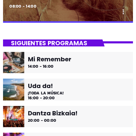
08:00 - 14:00
more_vert
close
Asteburua!
SIGUIENTES PROGRAMAS
¡Es fin de semana!
Mi Remember
¡Música y más música los fines de semana!
14:00 - 16:00
Uda da!
¡TODA LA MÚSICA!
16:00 - 20:00
Dantza Bizkaia!
20:00 - 00:00