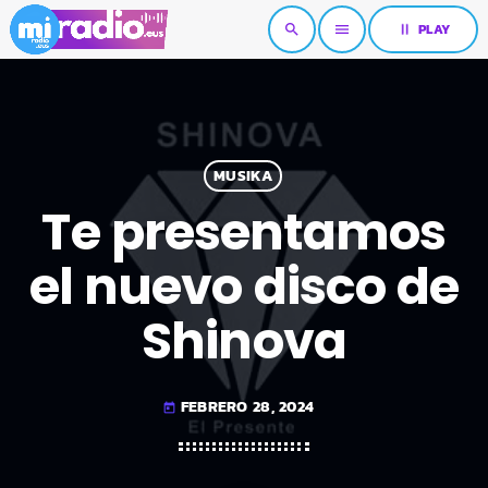
pause
PLAY
search
menu
MUSIKA
Te presentamos
el nuevo disco de
Shinova
FEBRERO 28, 2024
today