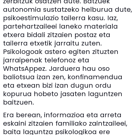
zerbitzuk osatzen dute. Batzuek
autonomia sustatzeko helburua dute,
psikoestimulazio tailerra kasu. Iaz,
partehartzaileei laneko materiala
etxera bidali zitzaien postaz eta
tailerra etxetik jarraitu zuten.
Psikologoak astero egiten zituzten
jarraipenak telefonoz eta
WhatsAppez. Jarduera hau oso
baliotsua izan zen, konfinamendua
eta etxean bizi izan dugun ordu
kopurua hobeto jasaten laguntzen
baitzuen.
Era berean, informazioa eta arreta
eskaini zitzaien familiako zaintzaileei,
baita laguntza psikologikoa ere