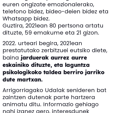
euren ongizate emozionalerako,
telefono bidez, bideo-deien bidez eta
Whatsapp bidez.
Guztira, 2021ean 80 pertsona artatu
dituzte, 59 emakume eta 21 gizon.
2022. urteari begira, 2021ean
prestatutako zerbitzuei eutsiko diete,
baina
jarduerak aurrez aurre
eskainiko dituzte, eta laguntza
psikologikoko taldea berriro jarriko
dute martxan.
Arrigorriagako Udalak senideren bat
zaintzen dutenak parte hartzera
animatu ditu. Informazio gehiago
nahi izanez gero, interesdunek