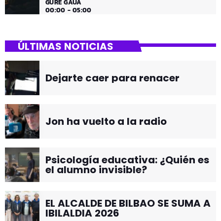
GURE GAUA
00:00 - 05:00
ÚLTIMAS NOTICIAS
Dejarte caer para renacer
Jon ha vuelto a la radio
Psicología educativa: ¿Quién es
el alumno invisible?
EL ALCALDE DE BILBAO SE SUMA A
IBILALDIA 2026