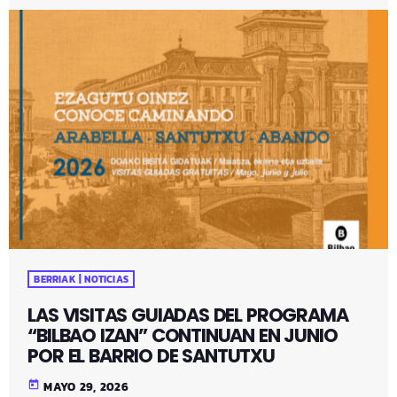
BERRIAK | NOTICIAS
LAS VISITAS GUIADAS DEL PROGRAMA
“BILBAO IZAN” CONTINUAN EN JUNIO
POR EL BARRIO DE SANTUTXU
today
MAYO 29, 2026