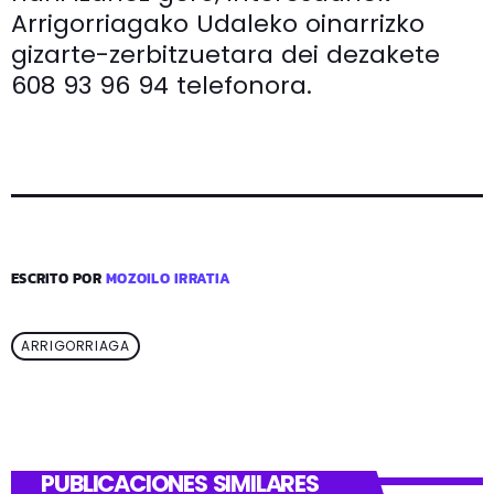
Arrigorriagako Udaleko oinarrizko
gizarte-zerbitzuetara dei dezakete
608 93 96 94 telefonora.
ESCRITO POR
MOZOILO IRRATIA
ARRIGORRIAGA
PUBLICACIONES SIMILARES