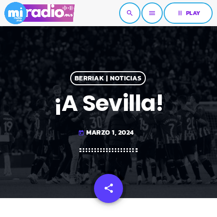
pause
PLAY
search
menu
BERRIAK | NOTICIAS
¡A Sevilla!
MARZO 1, 2024
today
share
email