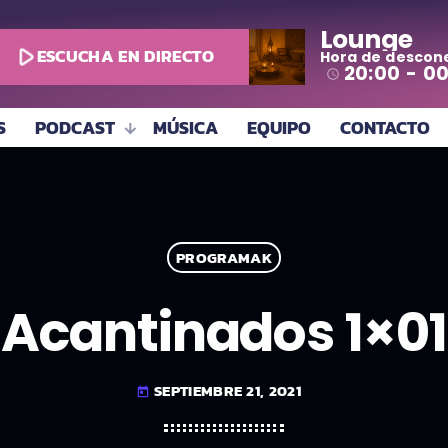
Lounge
play_arrow
ESCUCHA EN DIRECTO
Hora de descon
todo
20:00 - 0
access_time
S
PODCAST
MÚSICA
EQUIPO
CONTACTO
PROGRAMAK
Acantinados 1×01
SEPTIEMBRE 21, 2021
today