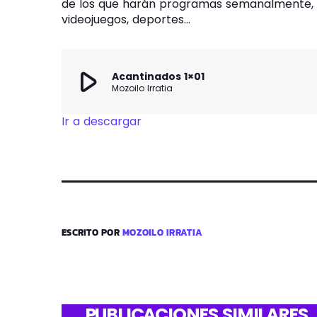
de los que harán programas semanalmente, ya
videojuegos, deportes…
play_arrow
Acantinados 1×01
Mozoilo Irratia
Ir a descargar
ESCRITO POR
MOZOILO IRRATIA
PUBLICACIONES SIMILARES