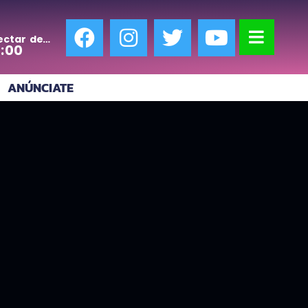
ectar de
0:00
ANÚNCIATE