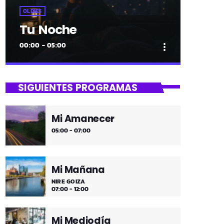
OLDIES
Tu Noche
00:00 - 05:00
more_vert
close
Tu Noche
SIGUIENTES PROGRAMAS
gure gaua
Mi Amanecer
Desconecta y disfruta cada madrugada
05:00 - 07:00
de la música más tranquila.
Mi Mañana
NIRE GOIZA
07:00 - 12:00
Mi Mediodía