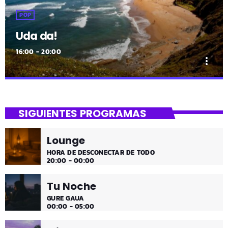
POP
Uda da!
16:00 - 20:00
more_vert
close
Uda da!
SIGUIENTES PROGRAMAS
¡Toda la música!
Lounge
¡Toda la música!
HORA DE DESCONECTAR DE TODO
20:00 - 00:00
Tu Noche
GURE GAUA
00:00 - 05:00