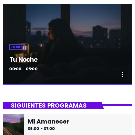
OLDIES
Tu Noche
00:00 - 05:00
more_vert
close
Tu Noche
SIGUIENTES PROGRAMAS
gure gaua
Mi Amanecer
Desconecta y disfruta cada madrugada de la música
05:00 - 07:00
más tranquila.