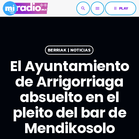
pause
PLAY
search
menu
BERRIAK | NOTICIAS
El Ayuntamiento
de Arrigorriaga
absuelto en el
pleito del bar de
Mendikosolo