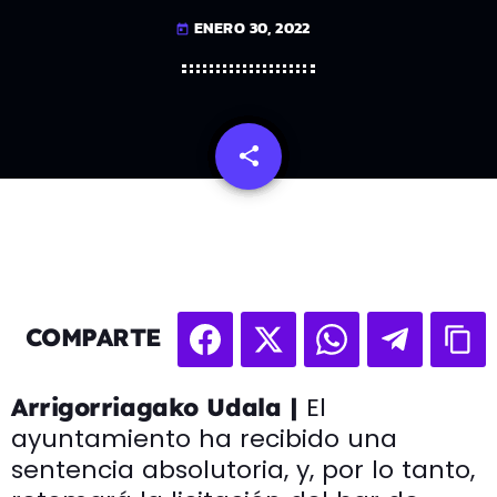
ENERO 30, 2022
today
share
email
COMPARTE
El
Arrigorriagako Udala |
ayuntamiento ha recibido una
sentencia absolutoria, y, por lo tanto,