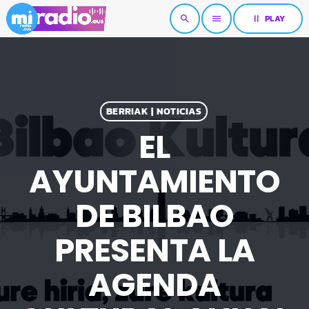
pause
PLAY
search
menu
BERRIAK | NOTICIAS
EL
AYUNTAMIENTO
DE BILBAO
PRESENTA LA
AGENDA