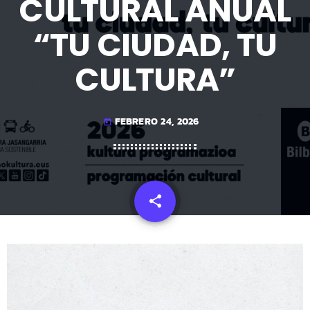
CULTURAL ANUAL
“TU CIUDAD, TU
CULTURA”
FEBRERO 24, 2026
today
share
email