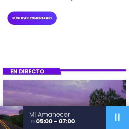
EN DIRECTO
pause
Mi Amanecer
05:00 - 07:00
POP
access_time