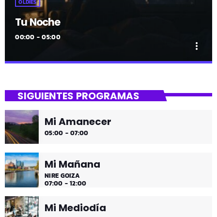
OLDIES
Tu Noche
00:00 - 05:00
more_vert
close
Tu Noche
SIGUIENTES PROGRAMAS
gure gaua
Mi Amanecer
Desconecta y disfruta cada madrugada de la música
05:00 - 07:00
más tranquila.
Mi Mañana
NIRE GOIZA
07:00 - 12:00
Mi Mediodía