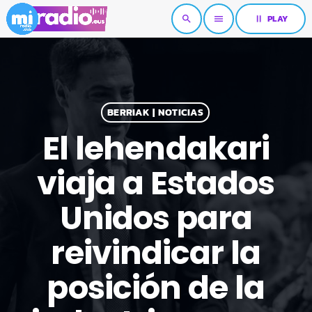
pause
PLAY
search
menu
BERRIAK | NOTICIAS
El lehendakari
viaja a Estados
Unidos para
reivindicar la
posición de la