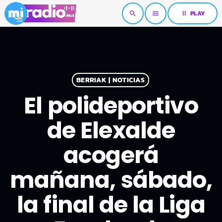
pause
PLAY
search
menu
BERRIAK | NOTICIAS
El polideportivo
de Elexalde
acogerá
mañana, sábado,
la final de la Liga