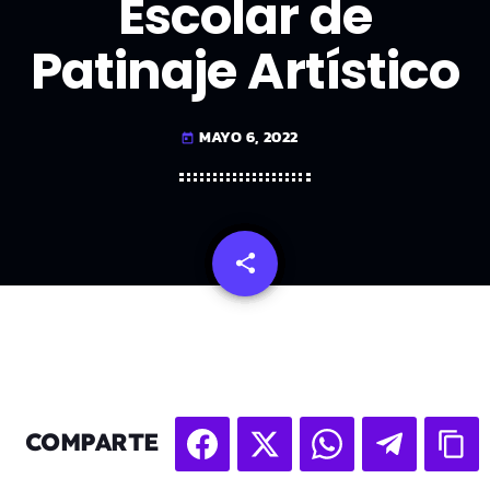
Escolar de
Patinaje Artístico
MAYO 6, 2022
today
share
email
COMPARTE