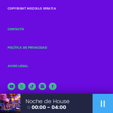
COPYRIGHT MOZOILO IRRATIA
CONTACTO
POLÍTICA DE PRIVACIDAD
AVISO LEGAL
pause
Noche de House
00:00 - 04:00
access_time