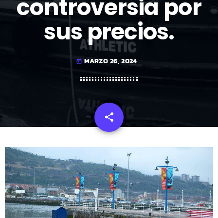
controversia por
sus precios.
MARZO 26, 2024
today
share
email