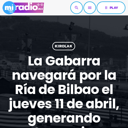
pause
PLAY
search
menu
KIROLAK
La Gabarra
navegará por la
Ría de Bilbao el
jueves 11 de abril,
generando