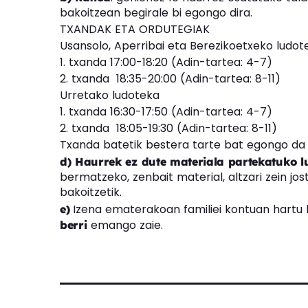
bakoitzean begirale bi egongo dira.
TXANDAK ETA ORDUTEGIAK
Usansolo, Aperribai eta Berezikoetxeko ludot
1. txanda 17:00-18:20 (Adin-tartea: 4-7)
2. txanda 18:35-20:00 (Adin-tartea: 8-11)
Urretako ludoteka
1. txanda 16:30-17:50 (Adin-tartea: 4-7)
2. txanda 18:05-19:30 (Adin-tartea: 8-11)
Txanda batetik bestera tarte bat egongo da d
d) Haurrek ez dute materiala partekatuko 
bermatzeko, zenbait material, altzari zein jos
bakoitzetik.
Izena ematerakoan familiei kontuan hartu
e)
emango zaie.
berri