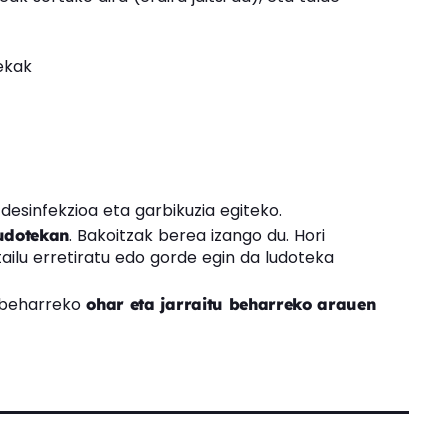
ekak
esinfekzioa eta garbikuzia egiteko.
. Bakoitzak berea izango du. Hori
ludotekan
tailu erretiratu edo gorde egin da ludoteka
 beharreko
ohar eta jarraitu beharreko arauen