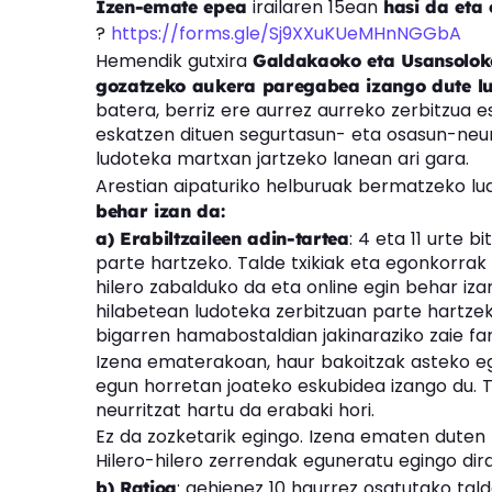
irailaren 15ean
Izen-emate epea
hasi da eta
?
https://forms.gle/Sj9XXuKUeMHnNGGbA
Hemendik gutxira
Galdakaoko eta Usansoloko
gozatzeko aukera paregabea izango dute l
batera, berriz ere aurrez aurreko zerbitzua 
eskatzen dituen segurtasun- eta osasun-neur
ludoteka martxan jartzeko lanean ari gara.
Arestian aipaturiko helburuak bermatzeko l
behar izan da:
: 4 eta 11 urte 
a) Erabiltzaileen adin-tartea
parte hartzeko. Talde txikiak eta egonkorrak
hilero zabalduko da eta online egin behar izan
hilabetean ludoteka zerbitzuan parte hartze
bigarren hamabostaldian jakinaraziko zaie fami
Izena ematerakoan, haur bakoitzak asteko e
egun horretan joateko eskubidea izango du. 
neurritzat hartu da erabaki hori.
Ez da zozketarik egingo. Izena ematen duten
Hilero-hilero zerrendak eguneratu egingo dira
: gehienez 10 haurrez osatutako talde
b) Ratioa