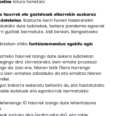
lotura honetan
 online
:
 haurrek eta gaztetxoek elkarrekin euskaraz
. Ikasturte berri honen hasierarekin
udoteketan
eskainiko dute ludotekek, betiere pandemia egoerak
ri guztiak bermatuta. Aldi berean, Bengoetxeko
udoteken ohiko
funtzionamendua egokitu egin
bitarteko haurrek izango dute aukera ludotekan
 egingo dira. Horretarako, izen-emate prozesua
go da. Izan ere, hilaren 1etik 15era hurrengo
ko izen-ematea zabalduko da eta emaitza hilaren
liei.
gun bakarra aukeratu beharko du, eta hautatutako
Talde isolatuak eta egonkorrak bermatzeko
 lehenengo 10 haurrek izango dute lehentasuna.
.
ak sortuko dira (erdira jaitsi da), eta talde