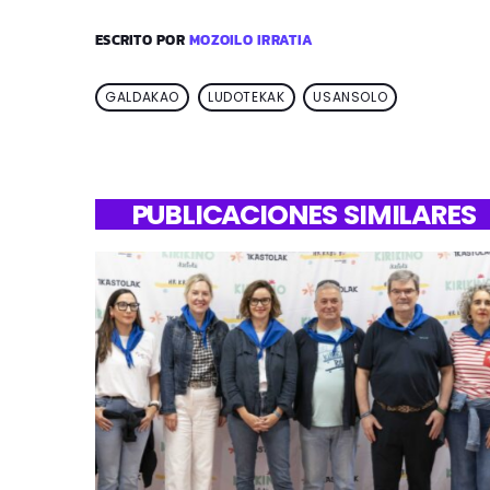
ESCRITO POR
MOZOILO IRRATIA
GALDAKAO
LUDOTEKAK
USANSOLO
PUBLICACIONES SIMILARES