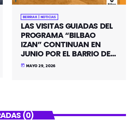
BERRIAK | NOTICIAS
LAS VISITAS GUIADAS DEL
PROGRAMA “BILBAO
IZAN” CONTINUAN EN
JUNIO POR EL BARRIO DE
SANTUTXU
MAYO 29, 2026
today
ADAS (0)