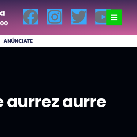
a
:00
ANÚNCIATE
e aurrez aurre