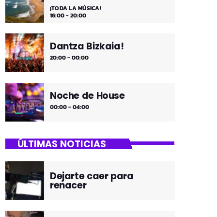
¡TODA LA MÚSICA!
16:00 - 20:00
Dantza Bizkaia!
20:00 - 00:00
Noche de House
00:00 - 04:00
ÚLTIMAS NOTICIAS
Dejarte caer para
renacer