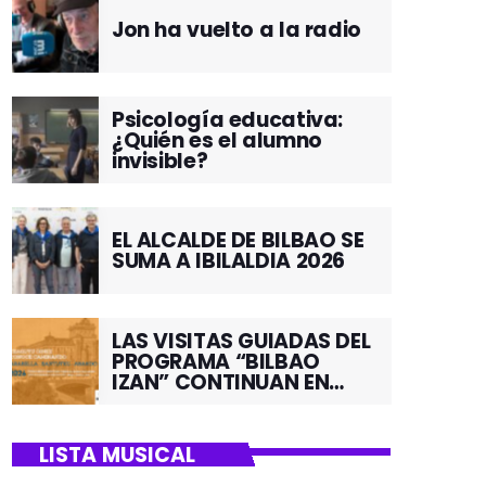
Jon ha vuelto a la radio
Psicología educativa:
¿Quién es el alumno
invisible?
EL ALCALDE DE BILBAO SE
SUMA A IBILALDIA 2026
LAS VISITAS GUIADAS DEL
PROGRAMA “BILBAO
IZAN” CONTINUAN EN
JUNIO POR EL BARRIO DE
SANTUTXU
LISTA MUSICAL