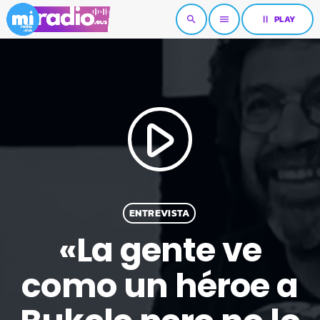
pause
PLAY
search
menu
play_arrow
ENTREVISTA
«La gente ve
como un héroe a