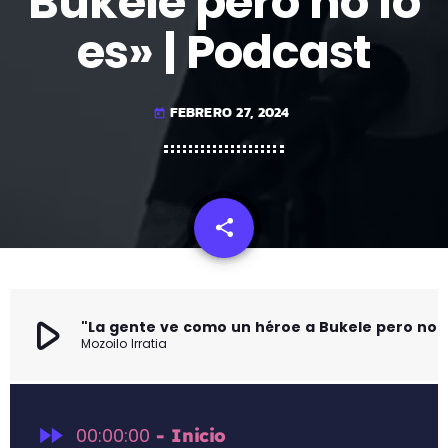
Bukele pero no lo
es» | Podcast
FEBRERO 27, 2024
today
share
email
play_arrow
"La gente ve como un héroe a Bukele pe
Mozoilo Irratia
fast_forward
00:00:00
- Inicio