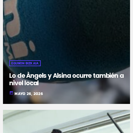
EGUNON BIZKAIA
Lo de Àngels y Alsina ocurre también a
nivel local
today
MAYO 26, 2026