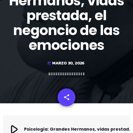
Hermanos, vidas
prestada, el
negoncio de las
emociones
MARZO 30, 2026
today
share
email
play_arrow
Psicología: Grandes Hermanos, vidas prestada, el negoncio de las emociones