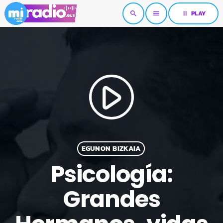
pause
PLAY
search
menu
play_arrow
EGUNON BIZKAIA
Psicología:
Grandes