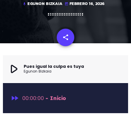
EGUNON BIZKAIA
FEBRERO 16, 2026
mic
today
share
email
play_arrow
Pues igual la culpa es tuya
Egunon Bizkaia
fast_forward
00:00:00
- Inicio