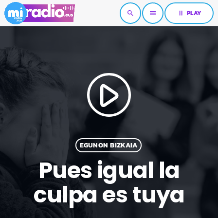
pause
PLAY
search
menu
play_arrow
EGUNON BIZKAIA
Pues igual la
culpa es tuya