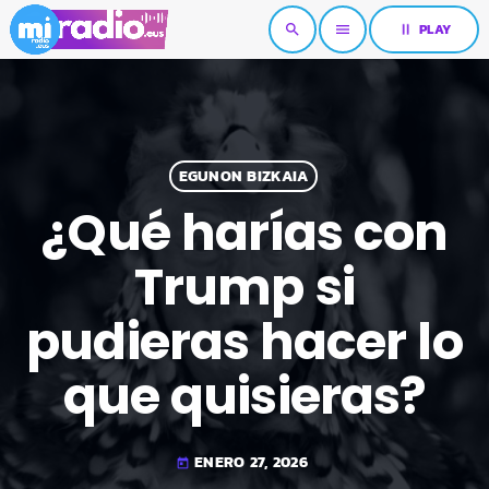
pause
PLAY
search
menu
EGUNON BIZKAIA
¿Qué harías con
Trump si
pudieras hacer lo
que quisieras?
ENERO 27, 2026
today