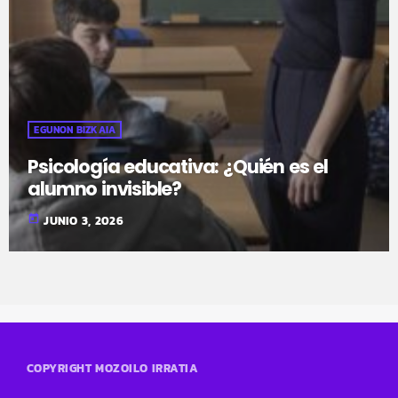
EGUNON BIZKAIA
Psicología educativa: ¿Quién es el
alumno invisible?
today
JUNIO 3, 2026
COPYRIGHT MOZOILO IRRATIA