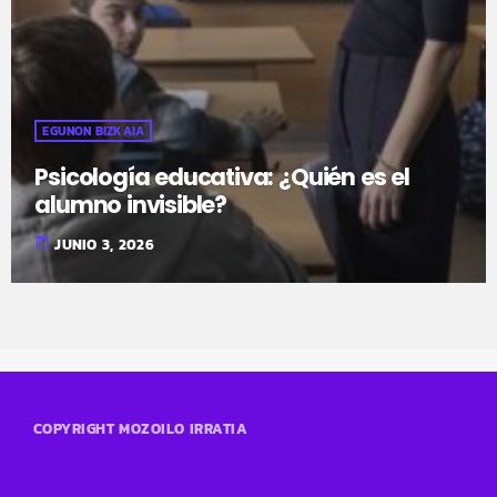
EGUNON BIZKAIA
Psicología educativa: ¿Quién es el
alumno invisible?
today
JUNIO 3, 2026
COPYRIGHT MOZOILO IRRATIA