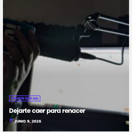
EGUNON BIZKAIA
Dejarte caer para renacer
today
JUNIO 9, 2026