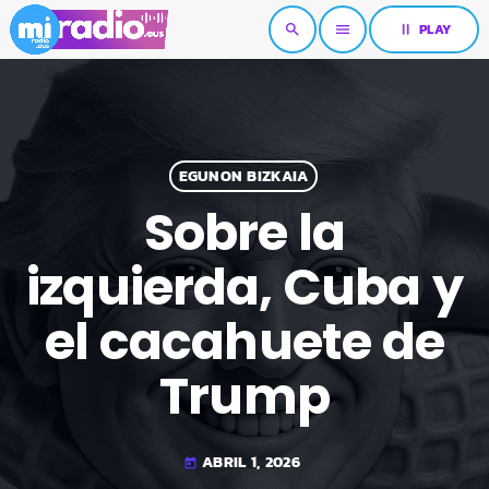
pause
PLAY
search
menu
EGUNON BIZKAIA
Sobre la
izquierda, Cuba y
el cacahuete de
Trump
ABRIL 1, 2026
today