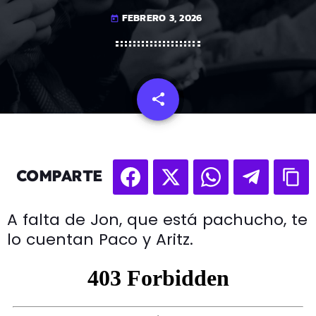
FEBRERO 3, 2026
today
share
email
COMPARTE
A falta de Jon, que está pachucho, te
lo cuentan Paco y Aritz.