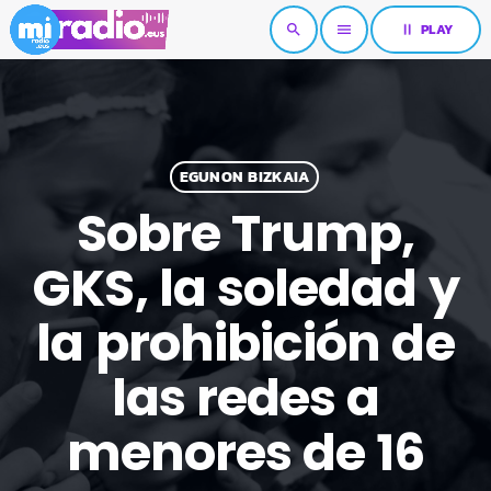
pause
PLAY
search
menu
EGUNON BIZKAIA
Sobre Trump,
GKS, la soledad y
la prohibición de
las redes a
menores de 16