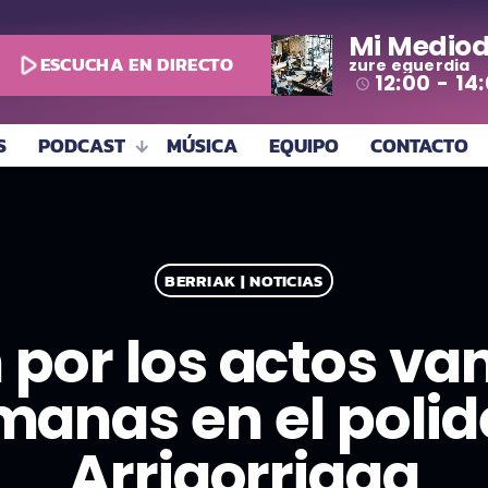
Mi Mediod
play_arrow
ESCUCHA EN DIRECTO
zure eguerdia
12:00 - 14
access_time
S
PODCAST
MÚSICA
EQUIPO
CONTACTO
BERRIAK | NOTICIAS
por los actos van
manas en el polid
Arrigorriaga