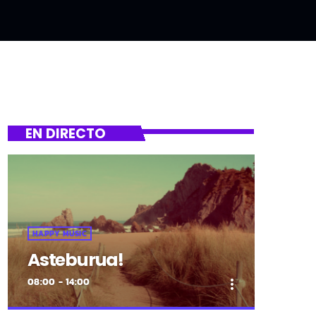
EN DIRECTO
HAPPY MUSIC
Asteburua!
08:00 - 14:00
more_vert