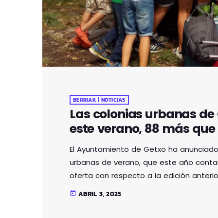
BERRIAK | NOTICIAS
Las colonias urbanas de 
este verano, 88 más que
El Ayuntamiento de Getxo ha anunciado l
urbanas de verano, que este año conta
oferta con respecto a la edición anterior
a 12 años, se desarrollarán en julio en l
ABRIL 3, 2025
today
San Ignacio y Romo.
Fechas y proceso