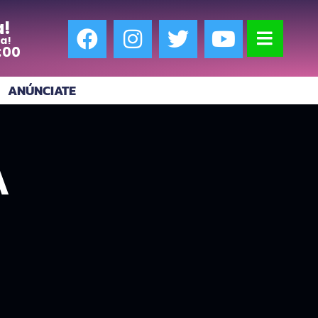
a!
a!
:00
ANÚNCIATE
A