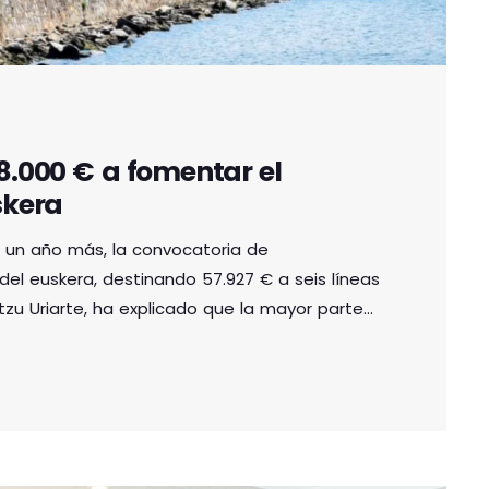
8.000 € a fomentar el
skera
 un año más, la convocatoria de
del euskera, destinando 57.927 € a seis líneas
tzu Uriarte, ha explicado que la mayor parte
zaje del idioma, complementando las ayudas
 las ayudas:
30.187 €: Para getxotarras con
090 €: Para […]