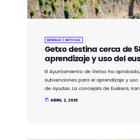
BERRIAK | NOTICIAS
Getxo destina cerca de 5
aprendizaje y uso del eu
El Ayuntamiento de Getxo ha aprobado,
subvenciones para el aprendizaje y uso 
de ayudas. La concejala de Euskera, Iran
del presupuesto se dirigirá al aprendi
ABRIL 2, 2025
today
concedidas por HABE.
Distribución de
recursos económicos insuficientes.
14.