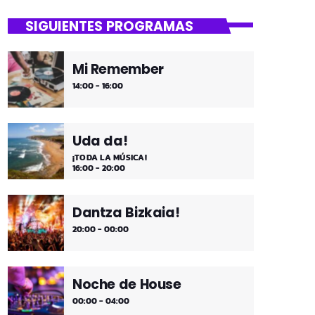
close
Asteburua!
SIGUIENTES PROGRAMAS
¡Es fin de semana!
Mi Remember
¡Música y más música los fines de
14:00 - 16:00
semana!
Uda da!
¡TODA LA MÚSICA!
16:00 - 20:00
Dantza Bizkaia!
20:00 - 00:00
Noche de House
00:00 - 04:00