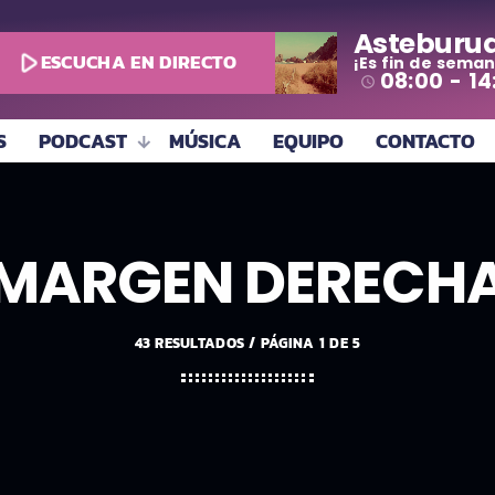
Asteburu
play_arrow
ESCUCHA EN DIRECTO
¡Es fin de seman
08:00 - 14
access_time
S
PODCAST
MÚSICA
EQUIPO
CONTACTO
MARGEN DERECH
43 RESULTADOS / PÁGINA 1 DE 5