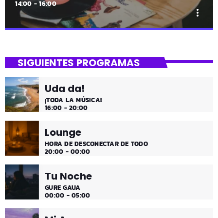
14:00 - 16:00
more_vert
close
Mi Remember
SIGUIENTES PROGRAMAS
Las décadas de lo 50, 60. 70 y 80 los medios días y
comienzo de tarde de los fines de semana, de 2 a 4.
Uda da!
¡Disfruta!
¡TODA LA MÚSICA!
16:00 - 20:00
Lounge
HORA DE DESCONECTAR DE TODO
20:00 - 00:00
Tu Noche
GURE GAUA
00:00 - 05:00