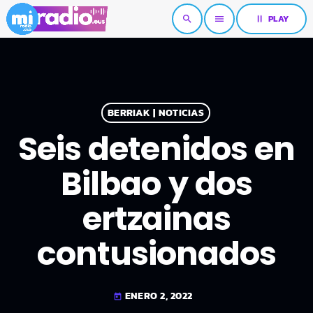
pause
PLAY
search
menu
BERRIAK | NOTICIAS
Seis detenidos en
Bilbao y dos
ertzainas
contusionados
ENERO 2, 2022
today