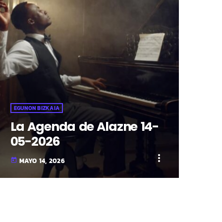
EGUNON BIZKAIA
La Agenda de Alazne 14-
05-2026
more_vert
MAYO 14, 2026
today