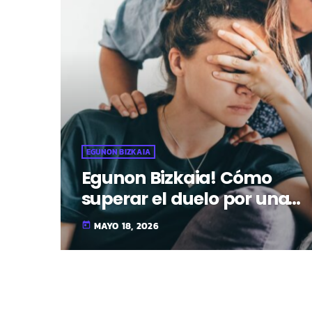
EGUNON BIZKAIA
Egunon Bizkaia! Cómo
superar el duelo por una
amistad
MAYO 18, 2026
today