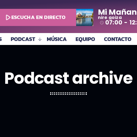
Mi Mañan
play_arrow
ESCUCHA EN DIRECTO
nire goiza
07:00 - 12
access_time
S
PODCAST
MÚSICA
EQUIPO
CONTACTO
Podcast archive