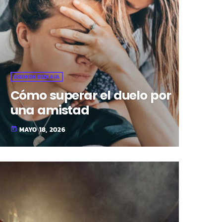
EGUNON BIZKAIA
Cómo superar el duelo por
una amistad
MAYO 18, 2026
today
fast_forward
00:00:00
- Inicio