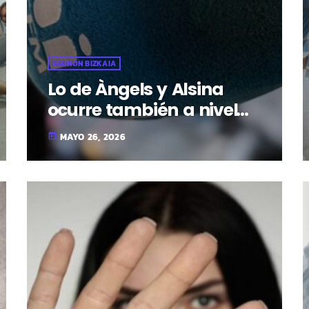
EGUNON BIZKAIA
Lo de Àngels y Alsina
ocurre también a nivel
local
MAYO 26, 2026
today