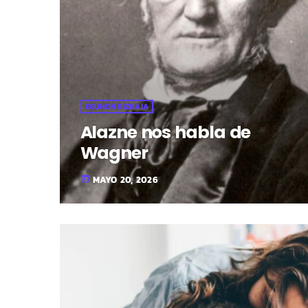
EGUNON BIZKAIA
Alazne nos habla de
Wagner
MAYO 20, 2026
today