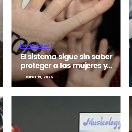
EGUNON BIZKAIA
El sistema sigue sin saber
proteger a las mujeres y
qué importante es que
MAYO 19, 2026
today
hablemos de ello